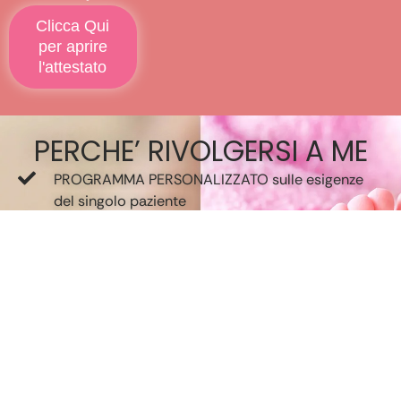
Clicca Qui
per aprire
l'attestato
PERCHE’ RIVOLGERSI A ME
PROGRAMMA PERSONALIZZATO sulle esigenze
del singolo paziente
DISPONIBILITA’ COSTANTE
CAPACITA’ DI ASCOLTARE E INSTAURARE UN
RAPPORTO DI FIDUCIA RECIPROCA
CHIAREZZA nella spiegazione dei programmi
terapeutici
COMPETENZA con aggiornamento continuo
Iniziamo insieme questo viaggio