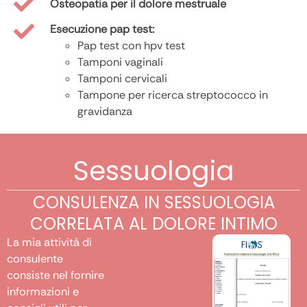
Osteopatia per il dolore mestruale
Esecuzione pap test:
Pap test con hpv test
Tamponi vaginali
Tamponi cervicali
Tampone per ricerca streptococco in
gravidanza
Sessuologia
CONSULENZA IN SESSUOLOGIA
CORRELATA AL DOLORE INTIMO
La mia attività di
consulente
consiste nel fornire
informazioni e