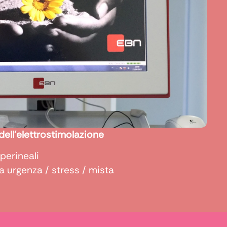
dell’elettrostimolazione
perineali
a urgenza / stress / mista