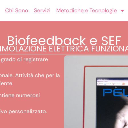
Chi Sono
Servizi
Metodiche e Tecnologie
Biofeedback e SEF
IMOLAZIONE ELETTRICA FUNZION
 grado di registrare
ale. Attività che per la
iente.
ntiene numerosi
tivo personalizzato.