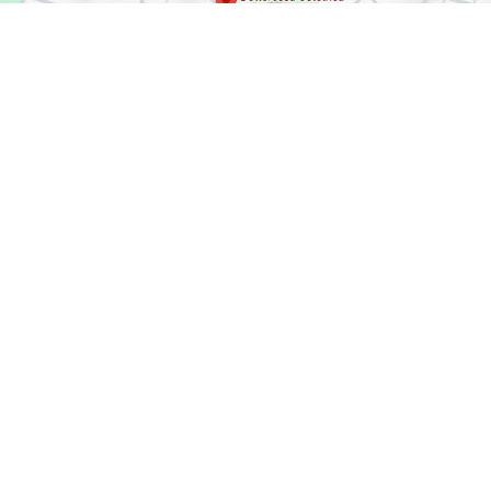
Ambulatorio specialistico, classe B.9.2, autorizzazione
sanitaria del 15/3/2021
Contatti