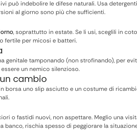
 può indebolire le difese naturali. Usa detergenti d
sioni al giorno sono più che sufficienti.
iorno
, soprattutto in estate. Se li usi, sceglili in 
fertile per micosi e batteri.
a
na genitale tamponando (non strofinando), per evit
 essere un nemico silenzioso.
e un cambio
ni in borsa uno slip asciutto e un costume di ricam
ali.
ruciori o fastidi nuovi, non aspettare. Meglio una vis
a banco, rischia spesso di peggiorare la situazione