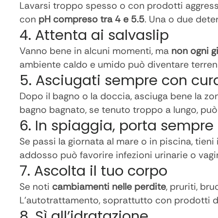
Lavarsi troppo spesso o con prodotti aggressivi
con
pH compreso tra 4 e 5.5
. Una o due deter
4. Attenta ai salvaslip
Vanno bene in alcuni momenti, ma
non ogni g
ambiente caldo e umido può diventare terreno 
5. Asciugati sempre con cur
Dopo il bagno o la doccia, asciuga bene la zo
bagno bagnato, se tenuto troppo a lungo, può
6. In spiaggia, porta sempr
Se passi la giornata al mare o in piscina, tie
addosso può favorire infezioni urinarie o vagin
7. Ascolta il tuo corpo
Se noti
cambiamenti nelle perdite
, pruriti, b
L’autotrattamento, soprattutto con prodotti d
8. Sì all’idratazione