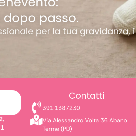
Benevento:
o dopo passo.
ionale per la tua gravidanza, i
Contatti
391.1387230
2,
Via Alessandro Volta 36 Abano
21
Terme (PD)