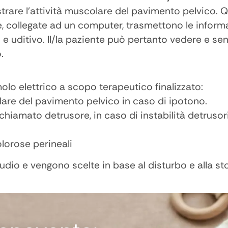
trare l’attività muscolare del pavimento pelvico. 
che, collegate ad un computer, trasmettono le infor
e uditivo. Il/la paziente può pertanto vedere e sent
.
molo elettrico a scopo terapeutico finalizzato:
lare del pavimento pelvico in caso di ipotono.
, chiamato detrusore, in caso di instabilità detru
olorose perineali
dio e vengono scelte in base al disturbo e alla stor