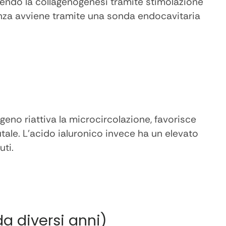
cendo la collagenogenesi tramite stimolazione
uenza avviene tramite una sonda endocavitaria
igeno riattiva la microcircolazione, favorisce
sutale. L’acido ialuronico invece ha un elevato
uti.
a diversi anni)