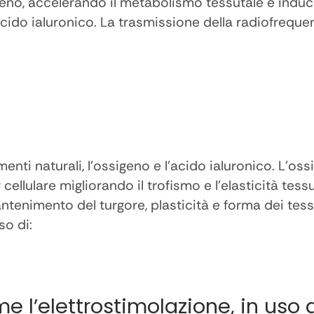
geno, accelerando il metabolismo tessutale e indu
o acido ialuronico. La trasmissione della radiofreq
nti naturali, l’ossigeno e l’acido ialuronico. L’oss
r cellulare migliorando il trofismo e l’elasticità tes
ntenimento del turgore, plasticità e forma dei tess
so di:
l’elettrostimolazione, in uso d